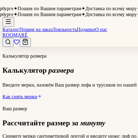
рге
✦
Пошив по Вашим параметрам
✦
Доставка по всему миру
✦
Оп
рге
✦
Пошив по Вашим параметрам
✦
Доставка по всему миру
✦
Оп
Каталог
Пошив на заказ
Лояльность
Подарки
О нас
ROOMARÉ
Калькулятор размера
Калькулятор
размера
Введите мерки, назовём Ваш размер лифа и трусиков по нашей 
Как снять мерки
Ваш размер
Рассчитайте размер
за минуту
Снимите мерки сантиметровой лентой и введите ниже: лиф по д