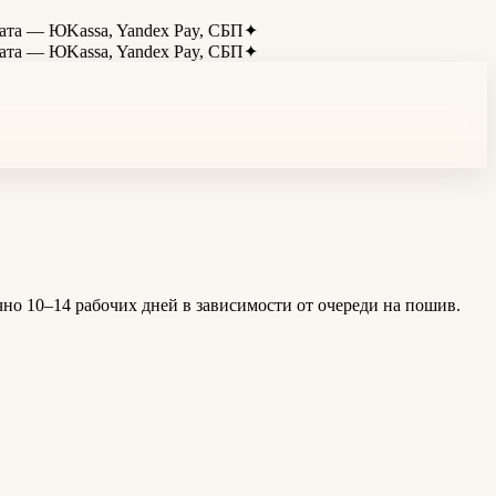
 — ЮKassa, Yandex Pay, СБП
✦
 — ЮKassa, Yandex Pay, СБП
✦
чно
10–14 рабочих дней в зависимости от очереди на пошив
.